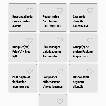
Responsable du
Responsable
Chargé de
service gestion
Distribution
clientèle
d'actifs
RAC IMMO CGP
bancaire H/F
immobiliers H/F
H/F
Banquier(ère)
Risk Manager –
Chargé(e) de
Privé(e) - Brest
Valorisation et
projets Fusions
H/F
Risques de
Acquisitions
Marché H/F
H/F/X
Chef de projet
Compliance
Responsable
fidélisation
officer service
segment
(segment des
d'investissement
clientèle
indépendants)
H/F
patrimoniale H/F
H/F