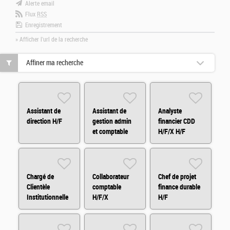
Alerte email
Flux
RSS
Enregistrement
» Afficher l'url de la recherche
Affiner ma recherche
Assistant de
Assistant de
Analyste
direction H/F
gestion admin
financier CDD
et comptable
H/F/X H/F
H/F
Chargé de
Collaborateur
Chef de projet
Clientèle
comptable
finance durable
Institutionnelle
H/F/X
H/F
H/F