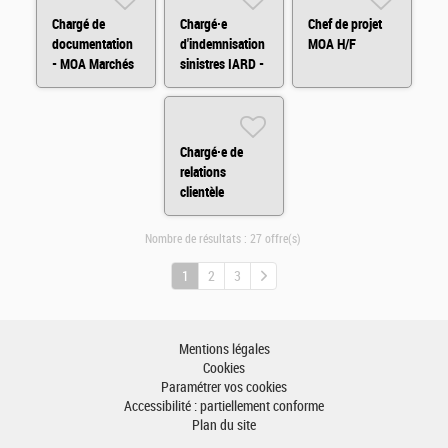
Chargé de
Chargé·e
Chef de projet
documentation
d'indemnisation
MOA H/F
- MOA Marchés
sinistres IARD -
Financiers H/F
CDD H/F
Chargé·e de
relations
clientèle
Assurances en
BtoB (CDD) H/F
Nombre de résultats :
27 offre(s)
1
2
3
Mentions légales
Cookies
Paramétrer vos cookies
Accessibilité : partiellement conforme
Plan du site