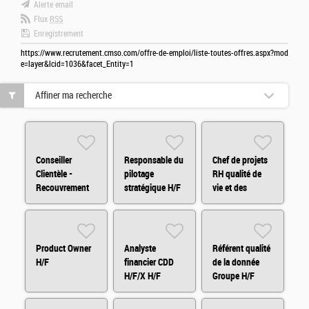
Alerte email
Flux
RSS
Enregistrement
https://www.recrutement.cmso.com/offre-de-emploi/liste-toutes-offres.aspx?mod
e=layer&lcid=1036&facet_Entity=1
Affiner ma recherche
Conseiller
Responsable du
Chef de projets
Clientèle -
pilotage
RH qualité de
Recouvrement
stratégique H/F
vie et des
Amiable H/F/X
conditions de
travail H/F
Product Owner
Analyste
Référent qualité
H/F
financier CDD
de la donnée
H/F/X H/F
Groupe H/F