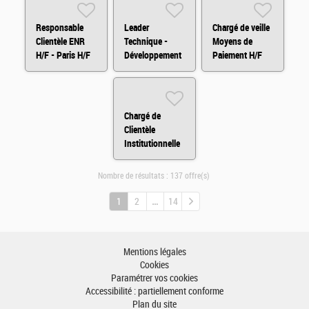
Responsable
Leader
Chargé de veille
Clientèle ENR
Technique -
Moyens de
H/F - Paris H/F
Développement
Paiement H/F
Fullstack H/F
Chargé de
Clientèle
Institutionnelle
H/F
Nombre de résultats :
137 offre(s)
1
2
14
Mentions légales
Cookies
Paramétrer vos cookies
Accessibilité : partiellement conforme
Plan du site