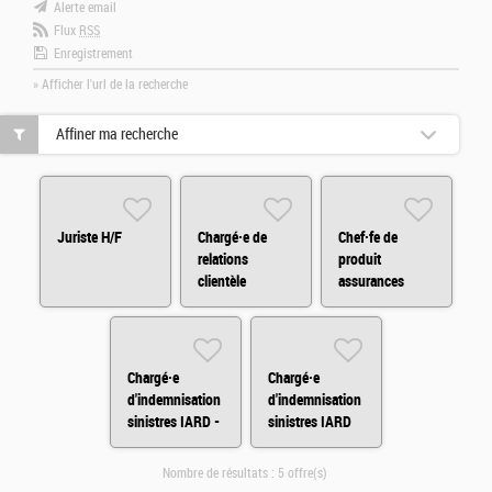
Alerte email
Flux
RSS
Enregistrement
» Afficher l'url de la recherche
Affiner ma recherche
Juriste H/F
Chargé·e de
Chef·fe de
relations
produit
clientèle
assurances
Assurances en
dommages H/F
BtoB (CDD) H/F
Chargé·e
Chargé·e
d'indemnisation
d'indemnisation
sinistres IARD -
sinistres IARD
CDD H/F
H/F
Nombre de résultats :
5 offre(s)