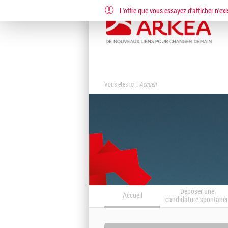
L'offre que vous essayez d'afficher n'exi
Vous êtes ici :
Accueil
Déposer une
Accueil
candidature spontané