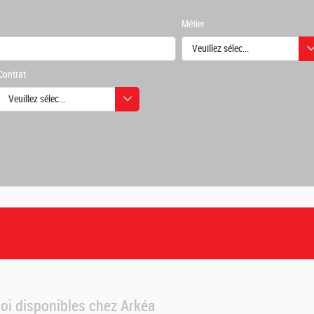
Métier
Veuillez sélectionner une ou des
Contrat
urs
Veuillez sélectionner une ou des valeurs
urs
loi disponibles chez Arkéa