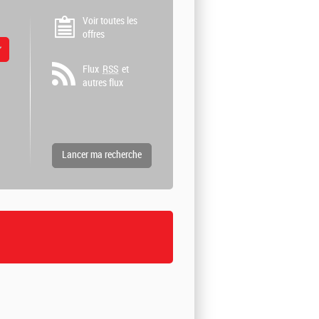
Voir toutes les
offres
 valeurs
Flux
RSS
et
autres flux