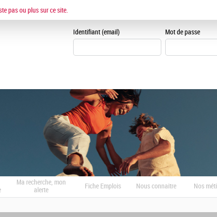
ESPACE CANDIDAT
ste pas ou plus sur ce site.
Je me crée un espace can
Identifiant (email)
Mot de passe
Ma recherche, mon
Fiche Emplois
Nous connaitre
Nos méti
e
alerte