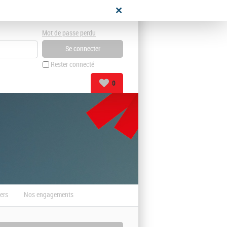
didat
Mot de passe perdu
Rester connecté
0
ers
Nos engagements