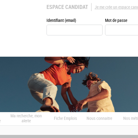
ESPACE CANDIDAT
Je me crée un espace can
Identifiant (email)
Mot de passe
Ma recherche, mon
Fiche Emplois
Nous connaitre
Nos méti
e
alerte