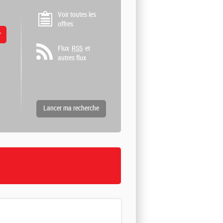
Voir toutes les
offres
 valeurs
Flux
RSS
et
autres flux