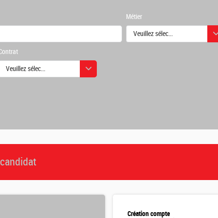
Métier
Veuillez sélectionner une ou des
Contrat
urs
Veuillez sélectionner une ou des valeurs
urs
candidat
Création compte