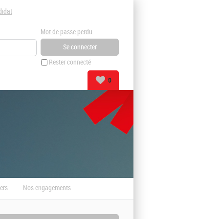
didat
Mot de passe perdu
Rester connecté
0
ers
Nos engagements