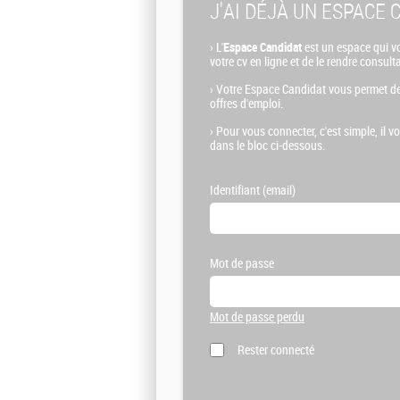
J'AI DÉJÀ UN ESPACE 
›
L'
Espace Candidat
est un espace qui vo
votre cv en ligne et de le rendre consult
›
Votre Espace Candidat vous permet de
offres d'emploi.
›
Pour vous connecter, c'est simple, il vo
dans le bloc ci-dessous.
Identifiant (email)
Mot de passe
Mot de passe perdu
Rester connecté